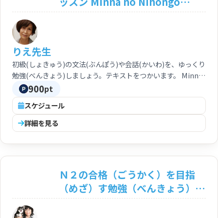
ッスン Minna no Nihongo
Shokyu Ⅰ・Ⅱ Lesson
りえ先生
初級(しょきゅう)の文法(ぶんぽう)や会話(かいわ)を、ゆっくり
勉強(べんきょう)しましょう。テキストをつかいます。 Minna
no Nihongo is a comprehensive introduction to
900
pt
elementary Japanese that serves as a highly efficient
スケジュール
resource enabling students wishing to master basic
Japanese conversation to do so in the shortest possible
詳細を見る
time.
Ｎ２の合格（ごうかく）を目指
（めざ）す勉強（べんきょう）
文法