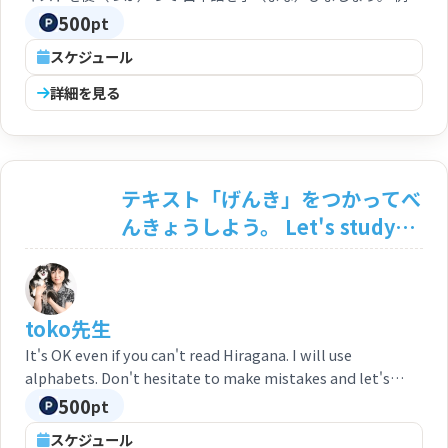
（れいぶん）をたくさん使（つか）い丁寧（ていねい）に 細
500
pt
（こま）かく説明（せつめい）します。
スケジュール
詳細を見る
テキスト「げんき」をつかってべ
んきょうしよう。 Let's study
using textbook「Genki」
toko先生
It's OK even if you can't read Hiragana. I will use
alphabets. Don't hesitate to make mistakes and let's
enjoy speaking Japanese together. You can start wherever
500
pt
you like in the textbook. ひらがなが よめなくても だいじ
スケジュール
ょうぶ。 アルファベット で べんきょう できます。 しっぱ