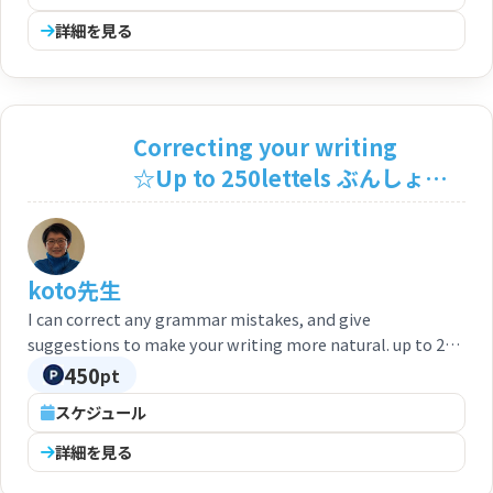
いを おそれないで いっしょに たのしく にほんご を
詳細を見る
はなしましょう。 テキストの べんきょうしたい ところ か
ら はじめることが できます。
Correcting your writing
☆Up to 250lettels ぶんしょう
をなおします（文章を添削しま
す）250字まで ★日本の方もどう
ぞ！
koto先生
I can correct any grammar mistakes, and give
suggestions to make your writing more natural. up to 250
letters. あなたがかいたぶんしょうを なおします。250じま
450
pt
で。 （あなたが書いた文章を添削します。250字まで）
スケジュール
詳細を見る