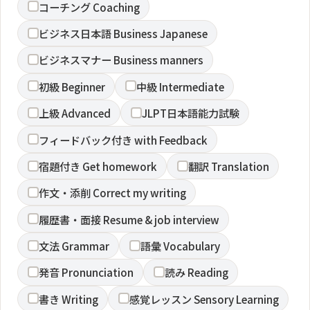
コーチング Coaching
ビジネス日本語 Business Japanese
ビジネスマナー Business manners
初級 Beginner
中級 Intermediate
上級 Advanced
JLPT日本語能力試験
フィードバック付き with Feedback
宿題付き Get homework
翻訳 Translation
作文・添削 Correct my writing
履歴書・面接 Resume & job interview
文法 Grammar
語彙 Vocabulary
発音 Pronunciation
読み Reading
書き Writing
感覚レッスン Sensory Learning