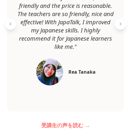
friendly and the price is reasonable.
The teachers are so friendly, nice and
effective! With JapaTalk, I improved
my Japanese skills. I highly
recommend it for Japanese learners
like me."
Rea Tanaka
受講生の声を読む →