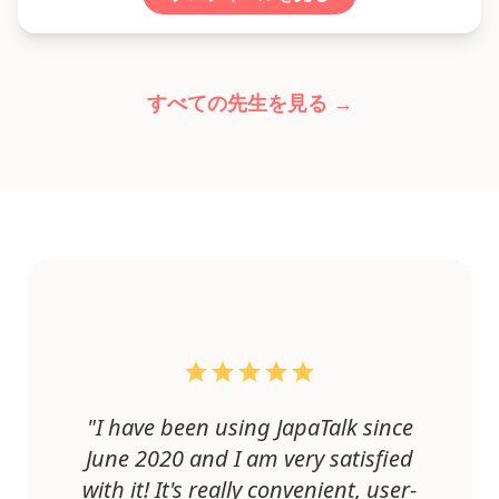
すべての先生を見る →
"I have been using JapaTalk since
June 2020 and I am very satisfied
with it! It's really convenient, user-