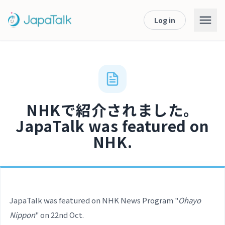
Log in
NHKで紹介されました。
JapaTalk was featured on
NHK.
JapaTalk was featured on NHK News Program "
Ohayo
Nippon
" on 22nd Oct.