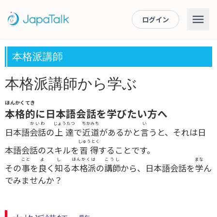
ログイン
本格派講師
本格派講師から学ぶ
ほんかくてき
本格的
に日本語会話を学びたい方へ
かいわ
じょうたつ
ちかみち
い
日本語
会話
の
上達
で
近道
があるかと
言
うと、それは日
しゅうとく
本語会話のスキルを
習得
することです。
こと
よ
し
ほんかくは
こうし
まな
その
事
を
良
く
知
る
本格派
の
講師
から、日本語会話を
学
ん
でみませんか？