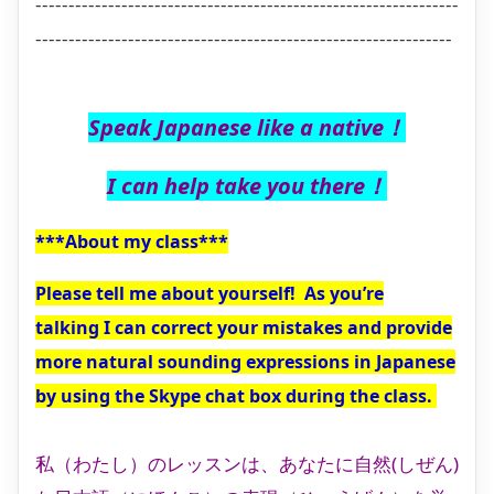
----------------------------------------------------------------
---------------------------------------------------------------
Speak Japanese like a native！
I can help take you there！
***About my class***
Please tell me about yourself! As you’re
talking I can correct your mistakes and provide
more natural sounding expressions in Japanese
by using the Skype chat box during the class.
私（わたし）のレッスンは、あなたに自然(しぜん)