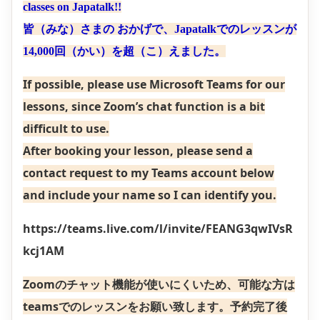
classes on Japatalk!!
皆（みな）さまの おかげで、Japatalkでのレッスンが
14,000回（かい）を超（こ）えました。
If possible, please use Microsoft Teams for our
lessons, since Zoom’s chat function is a bit
difficult to use.
After booking your lesson, please send a
contact request to my Teams account below
and include your name so I can identify you.
https://teams.live.com/l/invite/FEANG3qwIVsR
kcj1AM
Zoomのチャット機能が使いにくいため、可能な方は
teamsでのレッスンをお願い致します。予約完了後