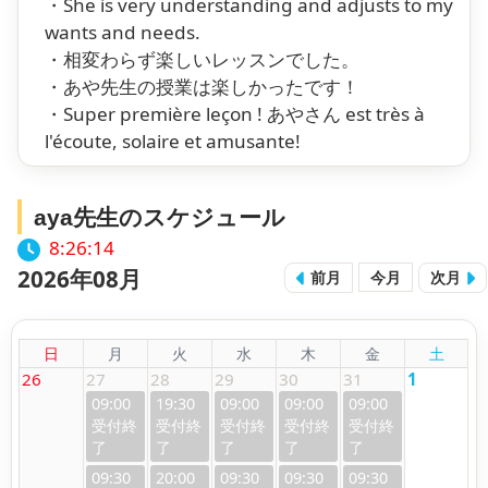
・She is very understanding and adjusts to my
wants and needs.
・相変わらず楽しいレッスンでした。
・あや先生の授業は楽しかったです！
・Super première leçon ! あやさん est très à
l'écoute, solaire et amusante!
aya先生のスケジュール
8:26:15
2026年08月
前月
今月
次月
日
月
火
水
木
金
土
26
27
28
29
30
31
1
09:00
19:30
09:00
09:00
09:00
09:30
20:00
09:30
09:30
09:30