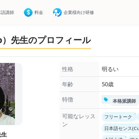
本語講師
料金
企業様向け研修
yo）先生のプロフィール
性格
明るい
年齢
50歳
特徴
本格派講師
可能なレッス
フリートーク
ン
日本語センス(Culti
先生