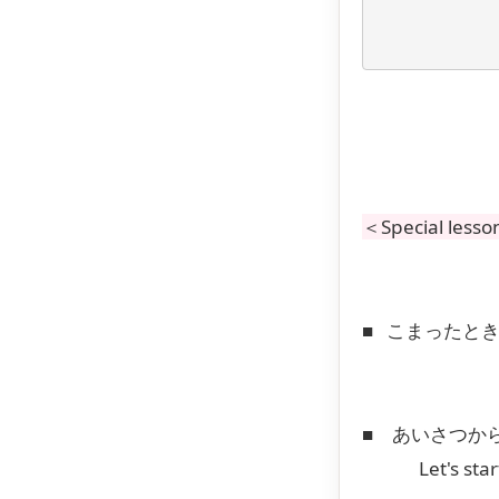
＜Special le
■
こまったと
■
あいさつか
Let's start w