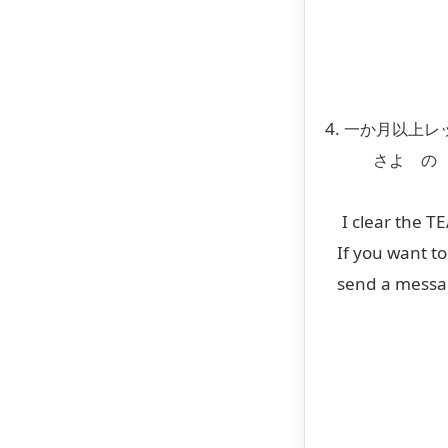
4.
一か月以上レ
さよ の TE
I clear the T
If you want to 
send a message