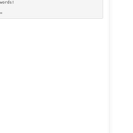
words! 

=