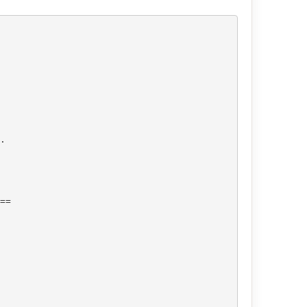
. 

==
