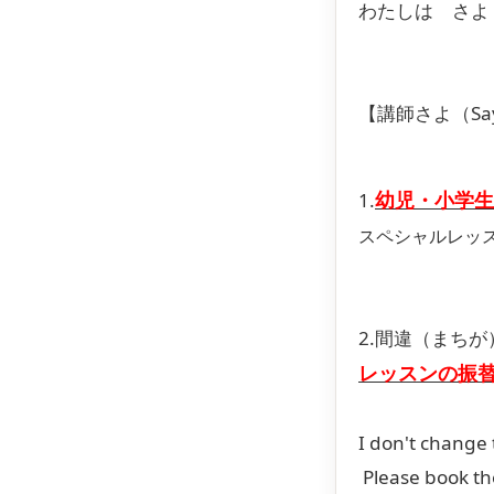
わたしは さよ（
【講師さよ（Sa
幼児・小学生
1.
スペシャルレッ
2.間違（まち
レッスンの振
I don't change 
Please book the