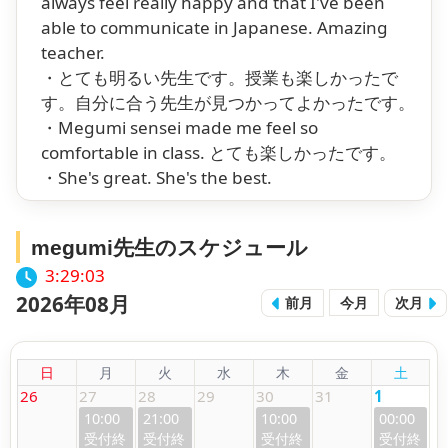
always feel really happy and that I've been
able to communicate in Japanese. Amazing
teacher.
・とても明るい先生です。授業も楽しかったで
す。自分に合う先生が見つかってよかったです。
・Megumi sensei made me feel so
comfortable in class. とても楽しかったです。
・She's great. She's the best.
megumi先生のスケジュール
3:29:04
2026年08月
前月
今月
次月
日
月
火
水
木
金
土
26
27
28
29
30
31
1
10:00
21:00
10:00
00:00