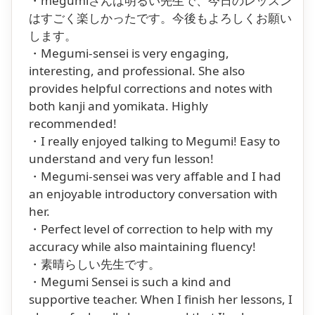
・megumiさんは明るい先生で、今日のレッスン
はすごく楽しかったです。今後もよろしくお願い
します。
・Megumi-sensei is very engaging,
interesting, and professional. She also
provides helpful corrections and notes with
both kanji and yomikata. Highly
recommended!
・I really enjoyed talking to Megumi! Easy to
understand and very fun lesson!
・Megumi-sensei was very affable and I had
an enjoyable introductory conversation with
her.
・Perfect level of correction to help with my
accuracy while also maintaining fluency!
・素晴らしい先生です。
・Megumi Sensei is such a kind and
supportive teacher. When I finish her lessons, I