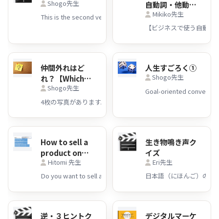
Shogo先生
自動詞・他動詞
Mikiko先生
リスト39（問
題/解答付き）
仲間外れはど
人生すごろく①
Shogo先生
れ？【Which
Shogo先生
ones are out
of your
group?】
How to sell a
生き物鳴き声ク
product on
イズ
Hitomi 先生
Eri先生
Mercari. (メル
カリで商品を売
日本語（にほんご）の擬
るには？)
逆・３ヒントク
デジタルマーケ