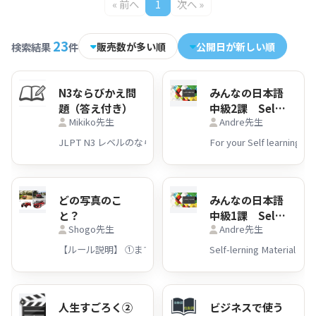
« 前へ
1
次へ »
23
販売数が多い順
公開日が新しい順
検索結果
件
N3ならびかえ問
みんなの日本語
題（答え付き）
中級2課 Self-
Mikiko先生
Andre先生
learning
Material
For your Self learning of
JLPT N3 レベルのな
どの写真のこ
みんなの日本語
と？
中級1課 Self-
Shogo先生
Andre先生
learning
Material
人生すごろく②
ビジネスで使う