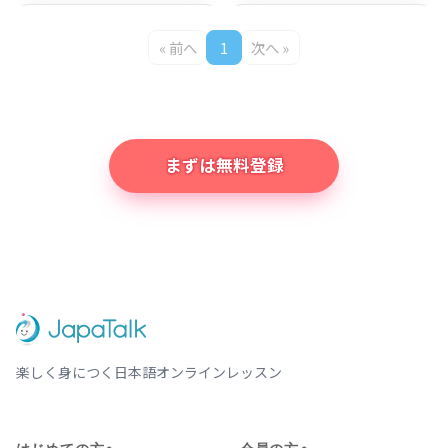
デジタルマーケ
For Beginners,
« 前へ
1
次へ »
ティングと日本
い-adjectives
Mina先生
Chie先生
語を同時に学ぶ
for Taste
（デジマの基礎
Practice!
知識）
まずは無料登録
For Beginners,
10分で読（よ）
Basic い-
める日本の歴史
Chie先生
Yukio先生
adjectives
（れきし）
Practice!
Japanese
やさしい日本語で、日本の歴史
History
JP-EN Words
聞き取り練習の
List for IT
ための音声リス
楽しく身につく日本語オンラインレッスン
Mina先生
Digital
ト Audio list
Marketing 日英
for listening
ITマーケティン
practice
はじめての方へ
会員の方へ