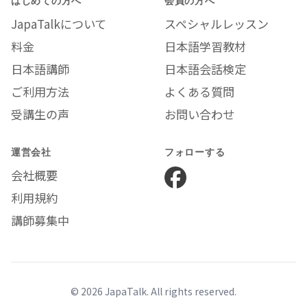
グ用語一覧
JapaTalkについて
スペシャルレッスン
Phrases for
Non-
料金
日本語学習教材
Mina先生
Japanese-Wife
日本語講師
日本語会話検定
in Japan 日本語
を母国語としな
ご利用方法
よくある質問
い奥様（妻）の
受講生の声
お問い合わせ
ための会話集
運営会社
フォローする
会社概要
利用規約
講師募集中
© 2026 JapaTalk. All rights reserved.