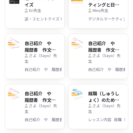
イズ
ティングと日本
Eri先生
Mina先生
語を同時に学ぶ
（SEOキーワー
ドの選び方）
自己紹介 や
自己紹介 や
履歴書 作文
履歴書 作文
さよ（Sayo）先
さよ（Sayo）先
など を 日本語
など を 日本語
生
生
のネイティブス
のネイティブス
ピーカーがチェ
ピーカーがチェ
ックします！
ックします！～
～1000文字
400文字
自己紹介 や
就職（しゅうし
履歴書 作文
ょく）のための
さよ（Sayo）先
さよ（Sayo）先
など を 日本語
履歴書（りれき
生
生
のネイティブス
しょ）準備（じ
ピーカーがチェ
ゅんび）
ックします！～
200文字